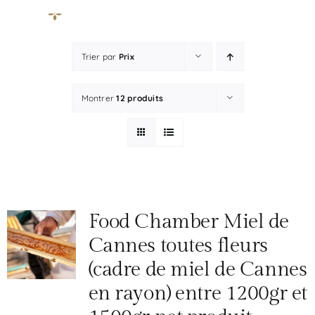
Passer
au
(
0
)
Toggle
contenu
Navigati
Trier par
Prix
Atelier Apiculture
Montrer
12 produits
La boutique
À propos
Notre histoire
Votre Apiculteur personnel
Food Chamber Miel de
Nous contacter
Cannes toutes fleurs
Mon compte
(cadre de miel de Cannes
en rayon) entre 1200gr et