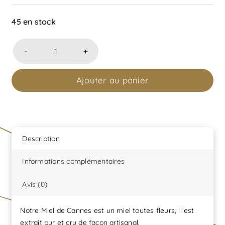
45 en stock
quantité
de
Ajouter au panier
Pot
de
miel
de
Cannes
Description
toutes
Informations complémentaires
fleurs
45gr
Avis (0)
net
produit
Notre Miel de Cannes est un miel toutes fleurs, il est
extrait pur et cru de façon artisanal.